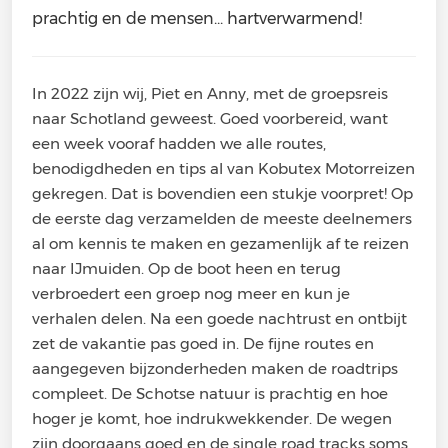
NOORWEGEN
prachtig en de mensen... hartverwarmend!
VERENIGD KONINKRIJK
In 2022 zijn wij, Piet en Anny, met de groepsreis
LUXEMBURG
naar Schotland geweest. Goed voorbereid, want
een week vooraf hadden we alle routes,
NEDERLAND
benodigdheden en tips al van Kobutex Motorreizen
gekregen. Dat is bovendien een stukje voorpret! Op
de eerste dag verzamelden de meeste deelnemers
al om kennis te maken en gezamenlijk af te reizen
naar IJmuiden. Op de boot heen en terug
verbroedert een groep nog meer en kun je
verhalen delen. Na een goede nachtrust en ontbijt
zet de vakantie pas goed in. De fijne routes en
aangegeven bijzonderheden maken de roadtrips
compleet. De Schotse natuur is prachtig en hoe
hoger je komt, hoe indrukwekkender. De wegen
zijn doorgaans goed en de single road tracks soms