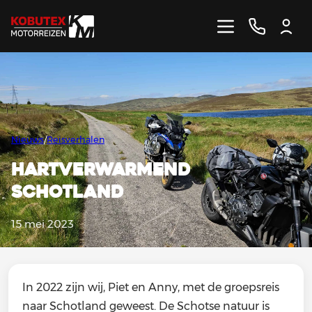
GROEPSREIZEN
INDIVIDUELE REIZEN
ALLE BESTEMMINGEN
Nieuws
/
Reisverhalen
Hartverwarmend
MIX&MATCH
DUITSLAND
Schotland
BOCHTENTRAINING
ITALIË
15 mei 2023
OOSTENRIJK
SPANJE
In 2022 zijn wij, Piet en Anny, met de groepsreis
FRANKRIJK
naar Schotland geweest. De Schotse natuur is