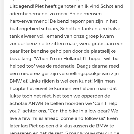
uitdagend! Piet heeft genoten en ik vind Schotland
adembenemend, zo mooi. En de mensen...
hartverwarmend! De benzinepompen zijn in het
buitengebied schaars, Schotten tanken een halve
tank alweer vol. Iemand van onze groep kwam
zonder benzine te zitten maar, werd gratis aan een
paar liter benzine geholpen door de plaatselijke
bevolking. "When I'm in Holland, I'll hope I will be
helped too" was de redenatie. Daags daarna reed
een medereiziger zijn versnellingspookje van zijn
BMW af. Links rijden is wel een kunst! Mijn man
hoopte het euvel te kunnen verhelpen maar dat
lukte toch net niet. Net toen we opperden de
Schotse ANWB te bellen hoorden we "Can I help
you?" achter ons. "Can the bike in a low gear? We
live a few miles ahead, come and follow us" Even
later lag Piet op een dik kluskussen de BMW te
repareren en zat de rest, 5 man/vrouw sterk in de