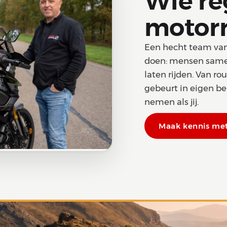
Wie re
motorr
Een hecht team van m
doen: mensen same
laten rijden. Van ro
gebeurt in eigen be
nemen als jij.
Maak kennis me