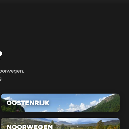
?
Noorwegen.
g.
Oostenrijk
Noorwegen