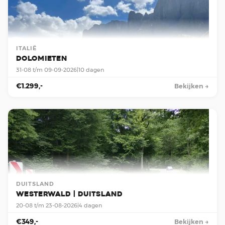
ITALIË
Dolomieten
31-08 t/m 09-09-2026
|
10 dagen
€1.299,-
Bekijken →
DUITSLAND
Westerwald | Duitsland
20-08 t/m 23-08-2026
|
4 dagen
€349,-
Bekijken →