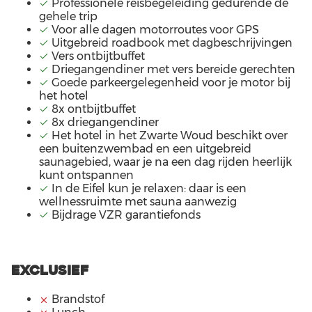
Professionele reisbegeleiding gedurende de
NOORWEGEN
gehele trip
Voor alle dagen motorroutes voor GPS
VERENIGD KONINKRIJK
Uitgebreid roadbook met dagbeschrijvingen
Vers ontbijtbuffet
Driegangendiner met vers bereide gerechten
LUXEMBURG
Goede parkeergelegenheid voor je motor bij
het hotel
NEDERLAND
8x ontbijtbuffet
8x driegangendiner
Het hotel in het Zwarte Woud beschikt over
een buitenzwembad en een uitgebreid
saunagebied, waar je na een dag rijden heerlijk
kunt ontspannen
In de Eifel kun je relaxen: daar is een
wellnessruimte met sauna aanwezig
Bijdrage VZR garantiefonds
Exclusief
Brandstof