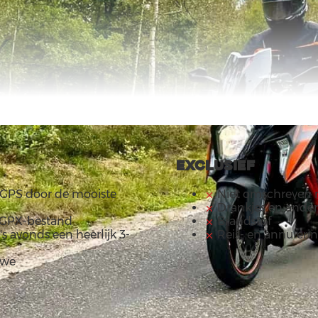
Exclusief
 GPS door de mooiste
Niet omschreven 
Drankjes en andere
n GPX-bestand
Brandstof
's avonds een heerlijk 3-
Reis- en annuleri
uwe