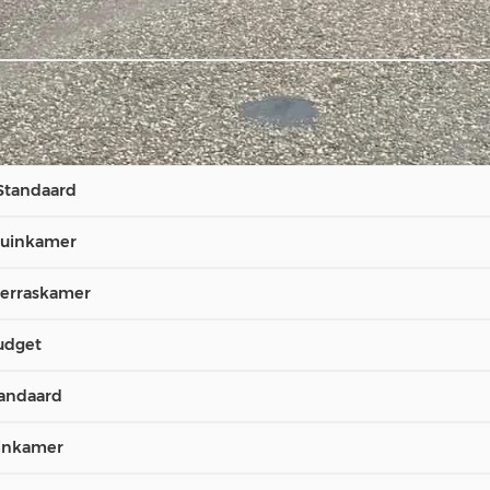
Standaard
tuinkamer
terraskamer
udget
andaard
uinkamer