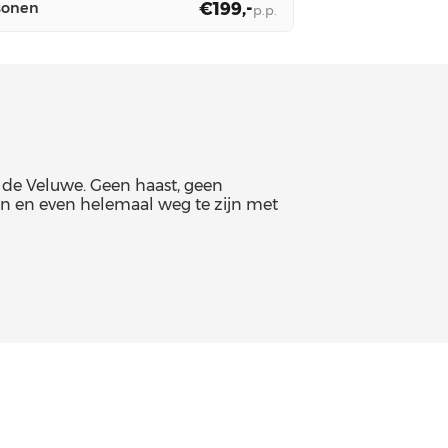
€199,-
sonen
p.p.
r de Veluwe. Geen haast, geen
en en even helemaal weg te zijn met