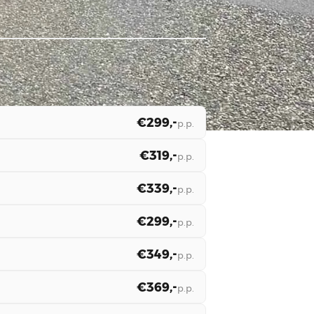
€299,-
p.p.
€319,-
p.p.
€339,-
p.p.
€299,-
p.p.
€349,-
p.p.
€369,-
p.p.