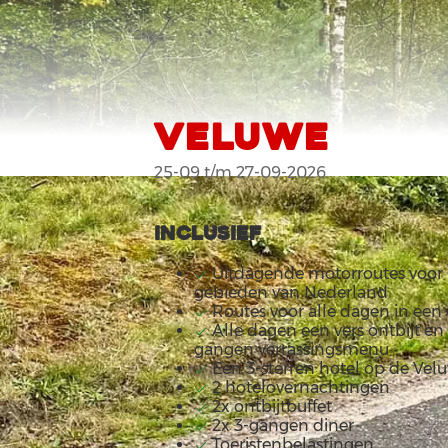
VELUWE
25-09 t/m 27-09-2026
Inclusief
Uitdagende motorroutes voor
gebieden van Nederland
Routes voor alle dagen in ee
Alle dagen een vers ontbijt en 
gangen verrassingsmenu
Een 3-sterren hotel op de Vel
2 hotelovernachtingen
2x ontbijtbuffet
2x 3-gangen diner
Toeristenbelastingen