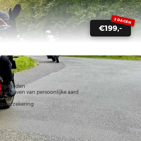
3 DAGEN
€199,-
maaltijden
 uitgaven van persoonlijke aard
ngsverzekering