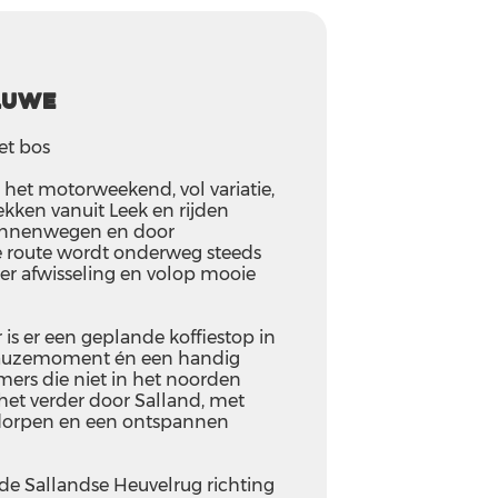
luwe
et bos
het motorweekend, vol variatie,
rekken vanuit Leek en rijden
binnenwegen en door
De route wordt onderweg steeds
er afwisseling en volop mooie
is er een geplande koffiestop in
 pauzemoment én een handig
mers die niet in het noorden
het verder door Salland, met
 dorpen en een ontspannen
 de Sallandse Heuvelrug richting