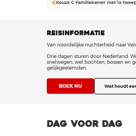
€
Keuze G Familiekamer met 1x tweep
REISINFORMATIE
Van noordelijke nuchterheid naar Ve
Drie dagen sturen door Nederland. We 
snelwegen, wel bochten, bossen en ge
gelijkgestemden.
BOEK NU
Wat houdt een
DAG VOOR DAG