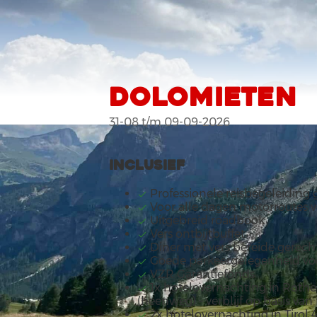
DOLOMIETEN
31-08 t/m 09-09-2026
Inclusief
Professionele reisbegeleiding 
Voor alle dagen motorroutes 
Uitgebreid roadbook
Vers ontbijtbuffet
Diner met vers bereide gerech
Goede parkeergelegenheid voo
VZR Garantiefonds
1x hotelovernachting in Rothe
(heenweg) – verblijf op basis van
2x hotelovernachting in Tirol 4*