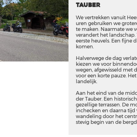
Tauber
We vertrekken vanuit Heer
uren gebruiken we grote
te maken. Naarmate we ve
verandert het landschap. 
eerste heuvels. Een fijne
komen.
Halverwege de dag verla
kiezen we voor binnendoo
wegen, afgewisseld met do
voor een korte pauze. Het
landelijk.
Aan het eind van de midd
der Tauber. Een historis
gezellige terrassen. De 
inchecken en daarna tijd 
wandeling door het centr
stevig begin van de berg