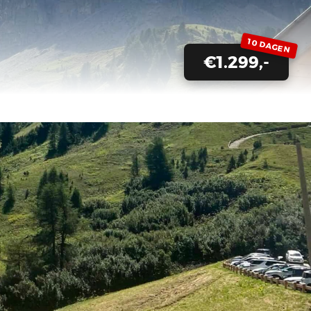
10 DAGEN
€1.299,-