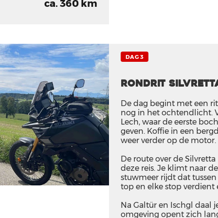
ca. 360 km
DAG 3
Rondrit Silvrett
De dag begint met een rit
nog in het ochtendlicht. V
Lech, waar de eerste boc
geven. Koffie in een berg
weer verder op de motor.
De route over de Silvrett
deze reis. Je klimt naar d
stuwmeer rijdt dat tussen
top en elke stop verdient 
Na Galtür en Ischgl daal 
omgeving opent zich lan