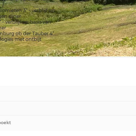
omieten 3* – verblijf op
gen diner
 – verblijf op basis van
ner
nburg ob der Tauber 4*
 logies met ontbijt
boekt