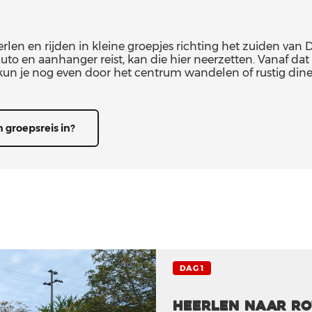
len en rijden in kleine groepjes richting het zuiden van Du
to en aanhanger reist, kan die hier neerzetten. Vanaf da
kun je nog even door het centrum wandelen of rustig din
 groepsreis in?
DAG 1
Heerlen naar Ro