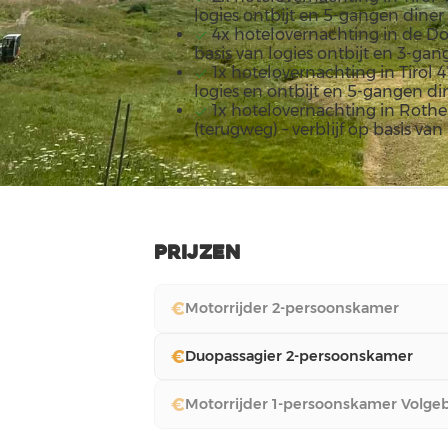
logies ontbijt en 5-gangen diner
4x hotelovernachting in de Dol
basis van logies ontbijt en 3-gan
1x hotelovernachting in Tirol 4*
logies en ontbijt en 5-gangen di
1x hotelovernachting in Rothe
(terugweg) – verblijf op basis van
Prijzen
€
Motorrijder 2-persoonskamer
€
Duopassagier 2-persoonskamer
€
Motorrijder 1-persoonskamer Volge