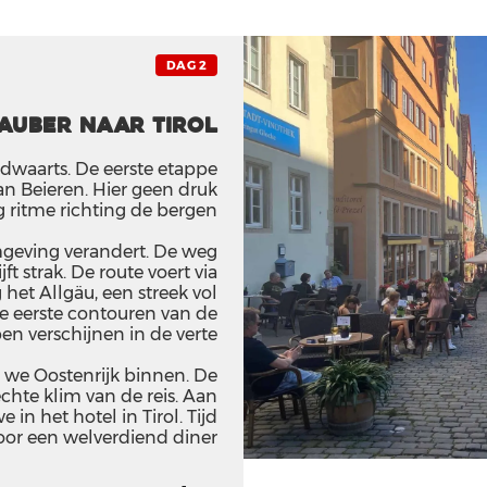
DAG 2
auber naar Tirol
idwaarts. De eerste etappe
an Beieren. Hier geen druk
ag ritme richting de bergen.
mgeving verandert. De weg
jft strak. De route voert via
het Allgäu, een streek vol
De eerste contouren van de
en verschijnen in de verte.
 we Oostenrijk binnen. De
chte klim van de reis. Aan
 in het hotel in Tirol. Tijd
oor een welverdiend diner.