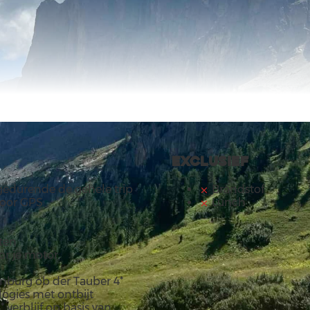
Exclusief
gedurende de gehele trip
Brandstof
voor GPS
Lunch
ten
r je motor
nburg ob der Tauber 4*
 logies met ontbijt
 verblijf op basis van